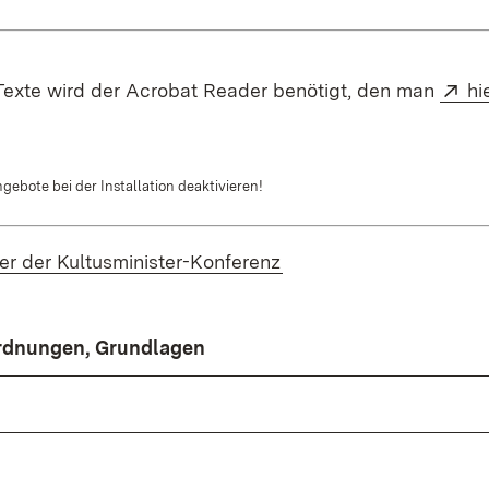
Ex
exte wird der Acrobat Reader benötigt, den man
hi
gebote bei der Installation deaktivieren!
(Öffnet in neuem Fenst
er der Kultusminister-Konferenz
ordnungen, Grundlagen