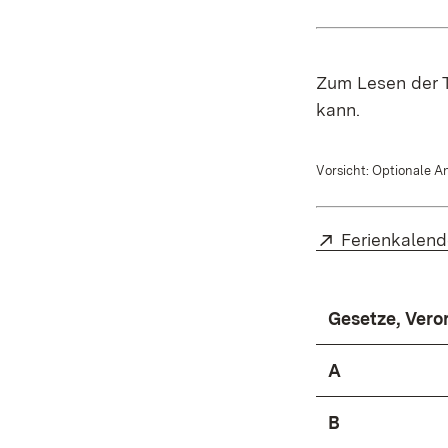
Zum Lesen der T
kann.
Vorsicht: Optionale An
Extern:
Ferienkalend
Gesetze, Ver
A
B