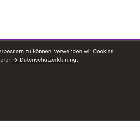
erbessern zu können, verwenden wir Cookies.
serer
Datenschutzerklärung
.
haltsübersicht
Kontakt
Impressum
Datenschutz
Benut