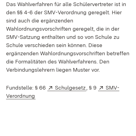
Das Wahlverfahren für alle Schülervertreter ist in
den §§ 4-6 der SMV-Verordnung geregelt. Hier
sind auch die ergänzenden
Wahlordnungsvorschriften geregelt, die in der
SMV-Satzung enthalten und so von Schule zu
Schule verschieden sein können. Diese
ergänzenden Wahlordnungsvorschriften betreffen
die Formalitäten des Wahlverfahrens. Den
Verbindungslehrern liegen Muster vor.
Extern:
(Öffnet in neuem Fe
Extern:
Fundstelle: § 66
Schulgesetz
, § 9
SMV-
(Öffnet in neuem Fenster)
Verordnung