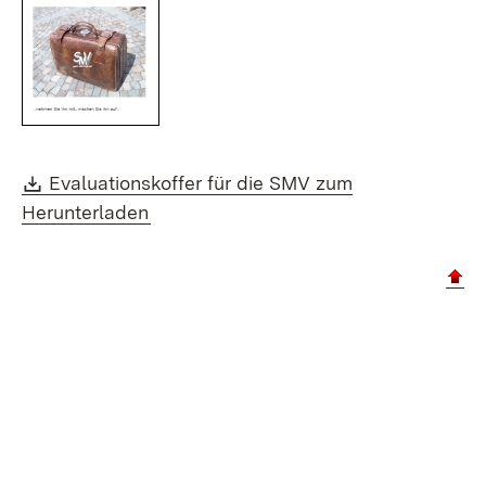
Download:
Evaluationskoffer für die SMV zum
(Öffnet in neuem Fenster)
Herunterladen