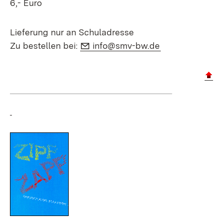
6,- Euro
Lieferung nur an Schuladresse
E-Mail:
(Öffnet in neue
Zu bestellen bei:
info@smv-bw.de