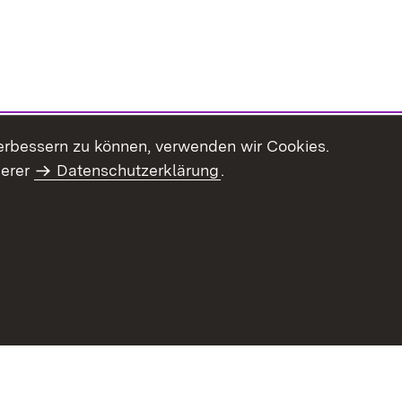
erbessern zu können, verwenden wir Cookies.
serer
Datenschutzerklärung
.
haltsübersicht
Kontakt
Impressum
Datenschutz
Benut