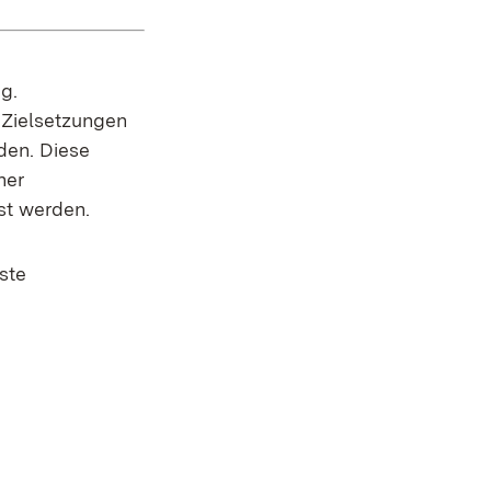
g.
Zielsetzungen
den. Diese
ner
st werden.
ste