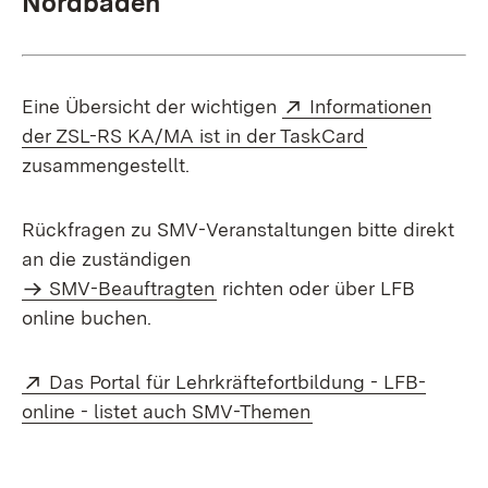
Nordbaden
Extern:
Eine Übersicht der wichtigen
Informationen
(Öffnet in ne
der ZSL-RS KA/MA ist in der TaskCard
zusammengestellt.
Rückfragen zu SMV-Veranstaltungen bitte direkt
an die zuständigen
SMV-Beauftragten
richten oder über LFB
online buchen.
Extern:
Das Portal für Lehrkräftefortbildung - LFB-
(Öffnet in neuem Fe
online - listet auch SMV-Themen